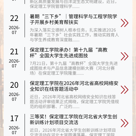
新区高质量发展与白洋淀生态文明建设，近日，
保定理工学院管理科学......
暑期“三下乡”｜管理科学与工程学院学
22
子开展乡村美育帮扶实
2026-
为深入落实立德树人根本任务，扎实推进2026
07
年暑期“三下乡”社会实践工作，推动实践育人
与学生养成教育深度融......
保定理工学院承办！第十九届“高教
21
杯”全国大学生先进成图技
2026-
7月21日，第十九届“高教杯”全国大学生先进
07
成图技术与产品信息建模创新大赛（河北分赛
场）在保定理工学院隆重......
保定理工学院在2026年河北省高校网络安
20
全知识在线答题活动中
2026-
近日，2026年河北省高校网络安全知识在线答
07
题活动评审结果正式揭晓，保定理工学院凭借规
范的组织部署、广泛的......
三等奖！保定理工学院在河北省大学生创
17
新训练计划项目交流活
2026-
近日，2026年河北省大学生创新训练计划项目
07
交流活动在河北大学圆满落幕。保定理工学院