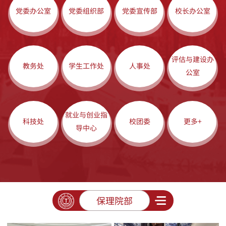
党委办公室
党委组织部
党委宣传部
校长办公室
评估与建设办
教务处
学生工作处
人事处
公室
就业与创业指
科技处
校团委
更多+
导中心
保理院部