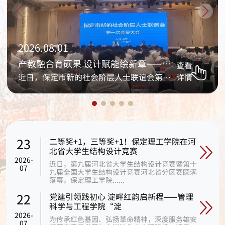
2026.08.01
产教融合育硕果 设计赋能绘新章——保定理 ——
查看
近日，保定市新的社会阶层人士联谊会第一次会员大会暨成
详情
二等奖+1，三等奖+1！保定理工学院在河
23
北省大学生结构设计竞赛
2026-
近日，第九届河北省大学生结构设计竞赛暨第十
07
九届全国大学生结构设计竞赛河北省分区赛圆满
落幕，保定理工学院......
党建引领践初心 淀畔红韵启新程——管理
22
科学与工程学院“淀
2026-
为传承红色基因、弘扬革命精神，深度服务雄安
07